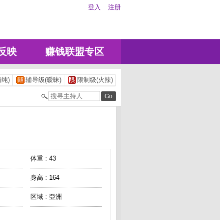
登入
注册
反映
赚钱联盟专区
纯)
辅导级(暧昧)
限制级(火辣)
体重 : 43
身高 : 164
区域 : 亞洲