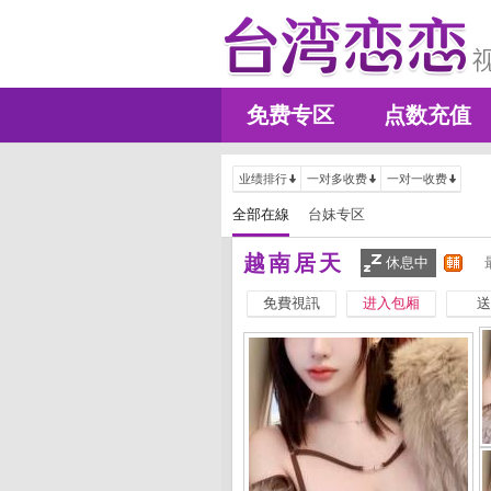
免费专区
点数充值
业绩排行
一对多收费
一对一收费
全部在線
台妹专区
越南居天
休息中
免費視訊
进入包厢
送