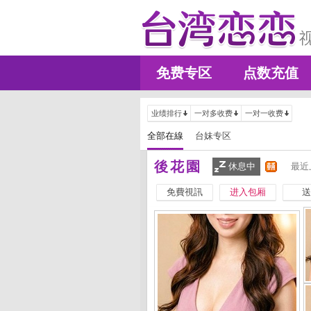
免费专区
点数充值
业绩排行
一对多收费
一对一收费
全部在線
台妹专区
後花園
休息中
最近
免費視訊
进入包厢
送