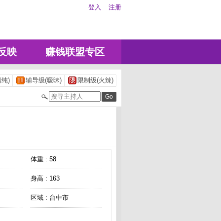
登入
注册
反映
赚钱联盟专区
纯)
辅导级(暧昧)
限制级(火辣)
体重 : 58
身高 : 163
区域 : 台中市