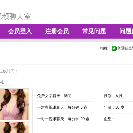
会员登入
注册会员
常见问题
问题
指数
普通级(清
上线时间 :
礼
免费文字聊天 :
關閉
性别 : 女性
一对多视讯聊天 :
每分钟 5 点
年龄 : 30 岁
一对一视讯聊天 :
每分钟 20 点
血型 : ----